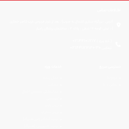
اطــلاعات تمـاس
آدرس :
بزرگراه ستاری (شمال به جنوب) ، بعد از بلوار فردوس غرب (ناصر حجازی
) ، نبش کوچه 17 شرقی ، پلاک 3 ، ساختمان پزشکان رامیار
02144101717
( خط ویژه )
02144177120-30
تلفکس
دسترسی سریع
خدمات ویژه
درباره ما
درمان ریشه
تماس با ما
ایمپلنت
دندانپزشکی تخصصی اطفال
ارتودنسی
پروتز ثابت
پروتز متحرک
ترمیم آمالگام (غیر همرنگ)
ترمیم کامپوزیتی (همرنگ)