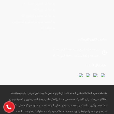
جراحی افزایش طول تاج
جراحی فلپ لثه
جراحی پیوند و بازسازی لثه
لمینت های سرامیکی و کامپوزیتی
اینله/ آنله
ساعـت کـاری کلیـنیک :
شنبــــه تــــا پنج شنبه: 9:00 الــی 21:00
جمــعه و تعطیــــلات : 11:00 الــی 19:00
مارا دنبال کنید :
به علت سوء استفاده های انجام شده از نام و حسن شهرت این مرکز ، بدینوسیله به
اطلاع میرساند پلی کلینیک تخصصی دندانپزشکی رامیار بجز آدرس فوق و شعبه جردن
، شعبه دیگری نداشته و نسبت به درمان های انجام شده در سایر مراکز درمانی که به
هر نحوی خود را مرتبط با این مجموعه اعلام میدارند ، مسئولیتی نخواهد داشت.