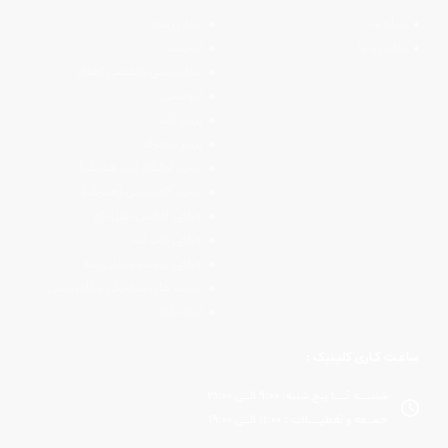
درباره ما
درمان ریشه
تماس با ما
ایمپلنت
دندانپزشکی تخصصی اطفال
ارتودنسی
پروتز ثابت
پروتز متحرک
ترمیم آمالگام (غیر همرنگ)
ترمیم کامپوزیتی (همرنگ)
جراحی افزایش طول تاج
جراحی فلپ لثه
جراحی پیوند و بازسازی لثه
لمینت های سرامیکی و کامپوزیتی
اینله/ آنله
ساعـت کـاری کلیـنیک :
شنبــــه تــــا پنج شنبه: 9:00 الــی 21:00
جمــعه و تعطیــــلات : 11:00 الــی 19:00