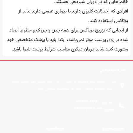
خانم هایی که در دوران شیردهی هستند.
افرادی که اختلالات کلیوی دارند یا بیماری عصبی دارند نباید از
بوتاکس استفاده کنند.
از آنجایی که تزریق بوتاکس برای همه چین و چروک و خطوط ایجاد
شده بر روی پوست موثر نمی‌باشد، ابتدا باید با پزشک متخصص خود
مشورت کنید شاید درمان دیگری مناسب شرایط پوست شما باشد.
اطــلاعات تمـاس
آدرس :
بزرگراه ستاری (شمال به جنوب) ، بعد از بلوار فردوس غرب (ناصر حجازی
) ، نبش کوچه 17 شرقی ، پلاک 3 ، ساختمان پزشکان رامیار
02144101717
( خط ویژه )
02144177120-30
تلفکس
دسترسی سریع
خدمات ویژه