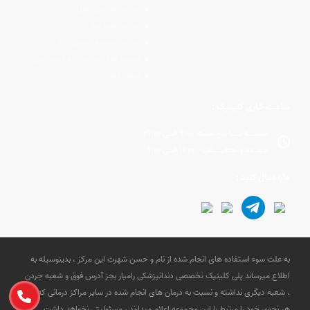
جراحی افزایش طول تاج
جراحی فلپ لثه
جراحی پیوند و بازسازی لثه
لمینت های سرامیکی و کامپوزیتی
اینله/ آنله
ساعـت کـاری کلیـنیک :
شنبــــه تــــا پنج شنبه: 9:00 الــی 21:00
جمــعه و تعطیــــلات : 11:00 الــی 19:00
مارا دنبال کنید :
به علت سوء استفاده های انجام شده از نام و حسن شهرت این مرکز ، بدینوسیله به
اطلاع میرساند پلی کلینیک تخصصی دندانپزشکی رامیار بجز آدرس فوق و شعبه جردن
، شعبه دیگری نداشته و نسبت به درمان های انجام شده در سایر مراکز درمانی که به
هر نحوی خود را مرتبط با این مجموعه اعلام میدارند ، مسئولیتی نخواهد داشت.