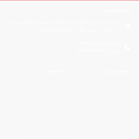
اطــلاعات تمـاس
آدرس :
بزرگراه ستاری (شمال به جنوب) ، بعد از بلوار فردوس غرب (ناصر حجازی
) ، نبش کوچه 17 شرقی ، پلاک 3 ، ساختمان پزشکان رامیار
02144101717
( خط ویژه )
02144177120-30
تلفکس
دسترسی سریع
خدمات ویژه
درباره ما
درمان ریشه
تماس با ما
ایمپلنت
دندانپزشکی تخصصی اطفال
ارتودنسی
پروتز ثابت
پروتز متحرک
ترمیم آمالگام (غیر همرنگ)
ترمیم کامپوزیتی (همرنگ)